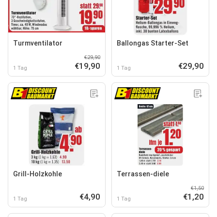
Turmventilator
Ballongas Starter-Set
€29,90
€19,90
€29,90
1 Tag
1 Tag
Grill-Holzkohle
Terrassen-diele
€1,50
€4,90
€1,20
1 Tag
1 Tag