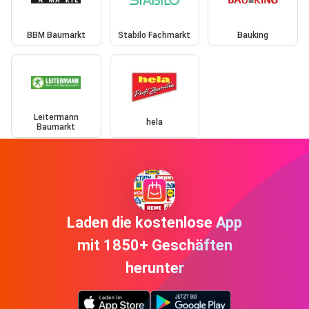
BBM Baumarkt
Stabilo Fachmarkt
Bauking
Leitermann
hela
Baumarkt
Laden die kostenlose App
mit 1850+ Geschäften
herunter