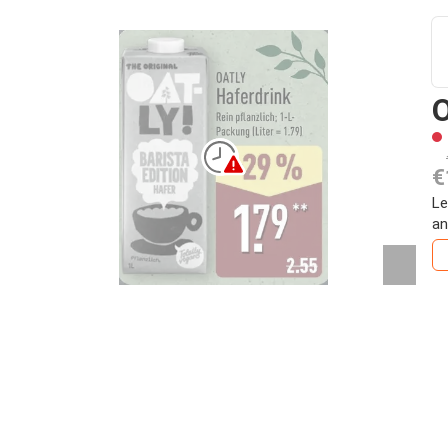
O
€
Le
an