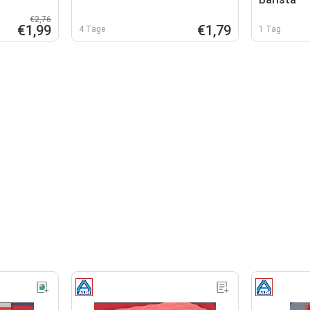
€2,76
€1,99
€1,79
4 Tage
1 Tag