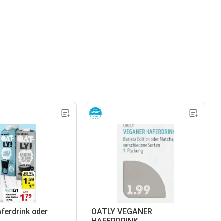
ferdrink oder
OATLY VEGANER
HAFERDRINK