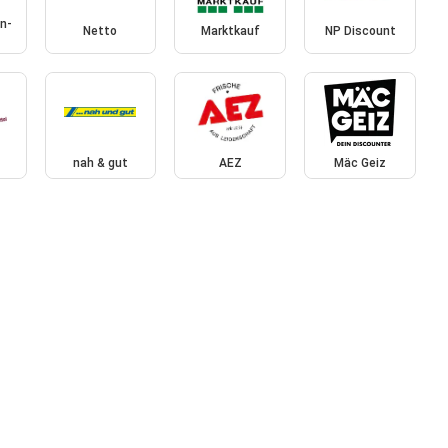
n-
Netto
Marktkauf
NP Discount
nah & gut
AEZ
Mäc Geiz