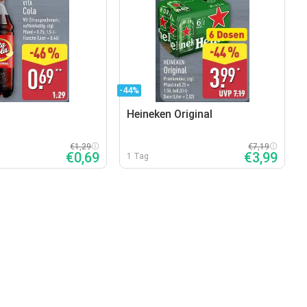
-44%
Heineken Original
€1,29
€7,19
€0,69
€3,99
1 Tag