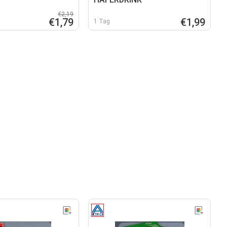
€2,19
€1,79
€1,99
1 Tag