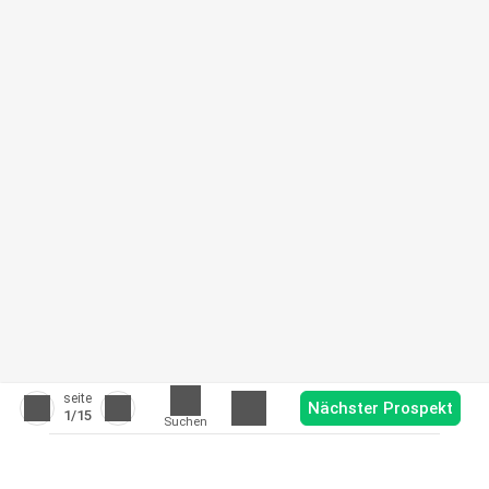
seite
Nächster Prospekt
1
/15
Suchen