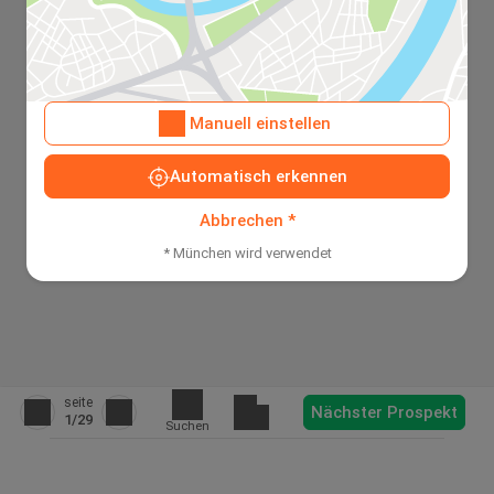
Manuell einstellen
Automatisch erkennen
Abbrechen *
* München wird verwendet
seite
Nächster Prospekt
1
/29
Suchen