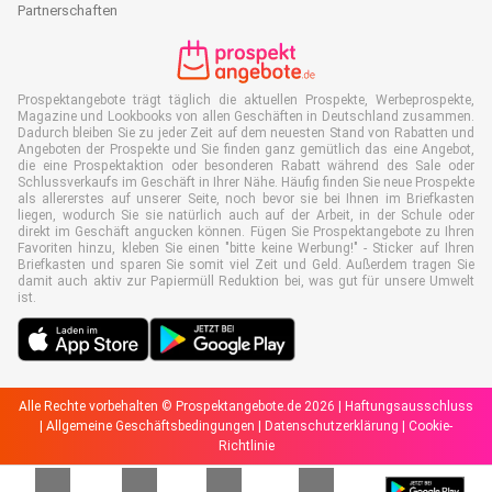
Partnerschaften
Prospektangebote trägt täglich die aktuellen Prospekte, Werbeprospekte,
Magazine und Lookbooks von allen Geschäften in Deutschland zusammen.
Dadurch bleiben Sie zu jeder Zeit auf dem neuesten Stand von Rabatten und
Angeboten der Prospekte und Sie finden ganz gemütlich das eine Angebot,
die eine Prospektaktion oder besonderen Rabatt während des Sale oder
Schlussverkaufs im Geschäft in Ihrer Nähe. Häufig finden Sie neue Prospekte
als allererstes auf unserer Seite, noch bevor sie bei Ihnen im Briefkasten
liegen, wodurch Sie sie natürlich auch auf der Arbeit, in der Schule oder
direkt im Geschäft angucken können. Fügen Sie Prospektangebote zu Ihren
Favoriten hinzu, kleben Sie einen "bitte keine Werbung!" - Sticker auf Ihren
Briefkasten und sparen Sie somit viel Zeit und Geld. Außerdem tragen Sie
damit auch aktiv zur Papiermüll Reduktion bei, was gut für unsere Umwelt
ist.
Alle Rechte vorbehalten © Prospektangebote.de 2026 |
Haftungsausschluss
|
Allgemeine Geschäftsbedingungen
|
Datenschutzerklärung
|
Cookie-
Richtlinie