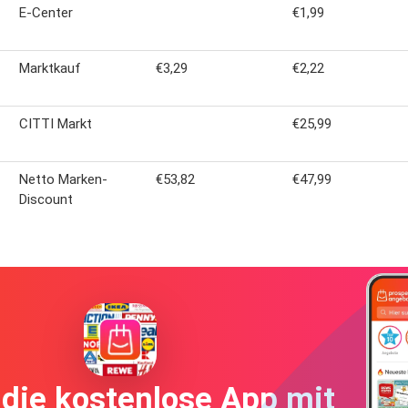
E-Center
€1,99
Marktkauf
€3,29
€2,22
CITTI Markt
€25,99
Netto Marken-
€53,82
€47,99
Discount
die kostenlose App mit