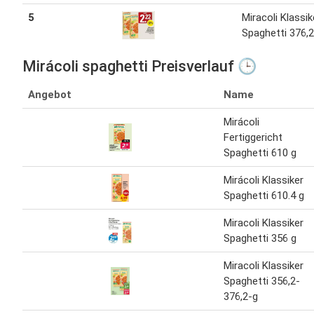
5
Miracoli Klassik
Spaghetti 376,
Mirácoli spaghetti Preisverlauf 🕒
Angebot
Name
Mirácoli
Fertiggericht
Spaghetti 610 g
Mirácoli Klassiker
Spaghetti 610.4 g
Miracoli Klassiker
Spaghetti 356 g
Miracoli Klassiker
Spaghetti 356,2-
376,2-g