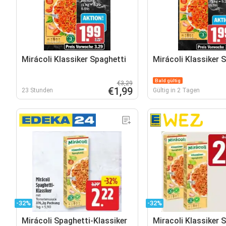
Mirácoli Klassiker Spaghetti
Mirácoli Klassiker 
Bald gültig
€3,29
€1,99
23 Stunden
Gültig in 2 Tagen
-32%
-32%
Mirácoli Spaghetti-Klassiker
Miracoli Klassiker 