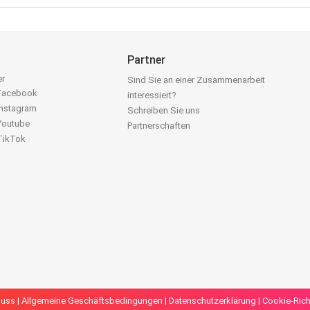
Partner
er
Sind Sie an einer Zusammenarbeit
 Facebook
interessiert?
Instagram
Schreiben Sie uns
 Youtube
Partnerschaften
 TikTok
luss
|
Allgemeine Geschäftsbedingungen
|
Datenschutzerklärung
|
Cookie-Richt