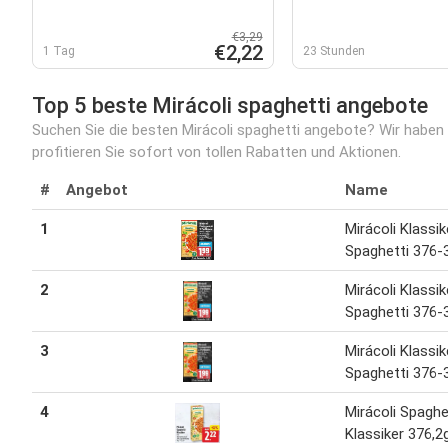
€3,29
€2,22
1 Tag
23 Stunden
Top 5 beste Mirácoli spaghetti angebote
Suchen Sie die besten Mirácoli spaghetti angebote? Wir haben
profitieren Sie sofort von tollen Rabatten und Aktionen.
#
Angebot
Name
1
Mirácoli Klassik
Spaghetti 376-
2
Mirácoli Klassik
Spaghetti 376-
3
Mirácoli Klassik
Spaghetti 376-
4
Mirácoli Spaghe
Klassiker 376,2