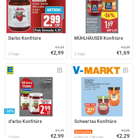
Darbo Konfitüre
MÜHLHÄUSER Konfitüre
€4,29
€2,29
€2,99
€1,69
2 Tage
2 Tage
-30%
d'arbo Konfitüre
Schwartau Konfitüre
€4,79
€2,66
Bald gültig
€2,99
€2,29
2 Tage
Gültig in 1 Woche