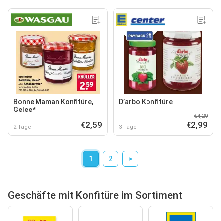
Bonne Maman Konfitüre,
D’arbo Konfitüre
Gelee*
€4,29
€2,59
€2,99
2 Tage
3 Tage
1
2
>
Geschäfte mit Konfitüre im Sortiment