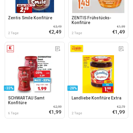
Zentis Smile Konfitüre
ZENTIS Frühstücks-
Konfitüre
€3,49
€1,99
€2,49
€1,49
2 Tage
2 Tage
-33%
-28%
SCHWARTAU Samt
Landliebe Konfitüre Extra
Konfitüre
€2,99
€2,79
€1,99
€1,99
6 Tage
2 Tage