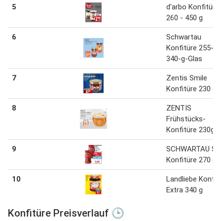
5
d'arbo Konfitüre
260 - 450 g
6
Schwartau
Konfitüre 255-g 
340-g-Glas
7
Zentis Smile
Konfitüre 230 g
8
ZENTIS
Frühstücks-
Konfitüre 230g
9
SCHWARTAU Sa
Konfitüre 270 g
10
Landliebe Konfit
Extra 340 g
Konfitüre Preisverlauf 🕒