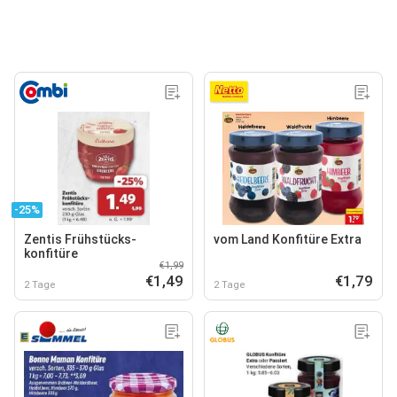
-25%
Zentis Frühstücks-
vom Land Konfitüre Extra
konfitüre
€1,99
€1,49
€1,79
2 Tage
2 Tage