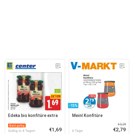
-15%
Edeka bio konfitüre extra
Meinl Konfitüre
€3,29
Bald gültig
€1,69
€2,79
Gültig in 4 Tagen
6 Tage