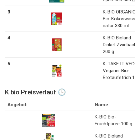
3
K-BIO ORGANIC
Bio-Kokoswasser
natur 330 ml
4
K-BIO Bioland
Dinkel-Zwieback
200 g
5
K-TAKE IT VEGGI
Veganer Bio-
Brotaufstrich 180
K bio Preisverlauf 🕒
Angebot
Name
K-BIO Bio-
Fruchtpüree 100 g
K-BIO Bioland