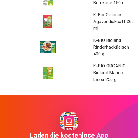
Bergkäse 150 g
K-Bio Organic
Agavendicksaft 360
ml
K-BIO Bioland
Rinderhackfleisch
400 g
K-BIO ORGANIC
Bioland Mango-
Lassi 250 g
Laden die kostenlose App