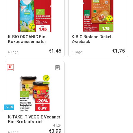
K-BIO ORGANIC Bio-
K-BIO Bioland Dinkel-
Kokoswasser natur
Zwieback
€1,45
€1,75
6 Tage
6 Tage
-20%
K-TAKE IT VEGGIE Veganer
Bio-Brotaufstrich
€1,24
€0,99
6 Tage