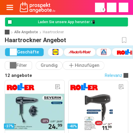
!
Laden Sie unsere App herunter 📲
Alle Angebote
Haartrockner
Haartrockner Angebot
Geschäfte
Filter
Grundig
Hinzufügen
12 angebote
Relevanz
-37%
-40%