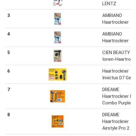
LENTZ
3
AMBIANO
Haartrockner
4
AMBIANO
Haartrockner
5
CIEN BEAUTY
Ionen-Haartrock
6
Haartrockner
Invictus D7 Geni
7
DREAME
Haartrockner Gl
Combo Purple
8
DREAME
Haartrockner
Airstyle Pro 2