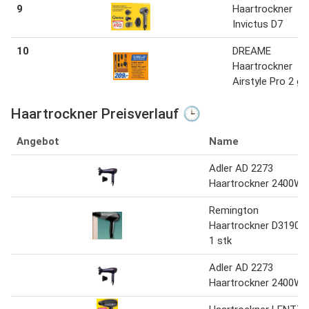
9
Haartrockner
Invictus D7
10
DREAME
Haartrockner
Airstyle Pro 2 go
Haartrockner Preisverlauf 🕒
Angebot
Name
Adler AD 2273
Haartrockner 2400W
Remington
Haartrockner D3190S
1 stk
Adler AD 2273
Haartrockner 2400W