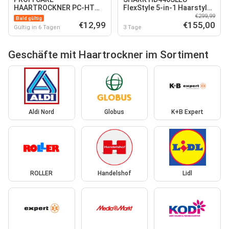
HAARTROCKNER PC-HT
FlexStyle 5-in-1 Haarstyler
3045
und Haartrockner Multi-...
€299,99
Bald gültig
€12,99
€155,00
Gültig in 6 Tagen
3 Tage
Geschäfte mit Haartrockner im Sortiment
Aldi Nord
Globus
K+B Expert
ROLLER
Handelshof
Lidl