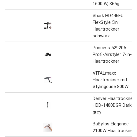
1600 W, 365g
Shark HD446EU
FlexStyle 5in1
Haartrockner
schwarz
Princess 529205
Profi-Airstyler 7-in-1
Haartrockner
VITALmaxx
Haartrockner mit
Stylingdüse 800W
Denver Haartrockner
HDD-1400DGR Dark
grey
BaByliss Elegance
2100W Haartrockner