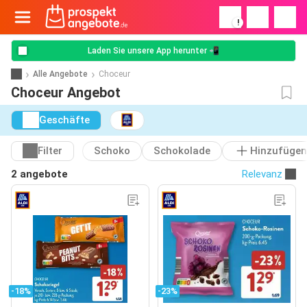
!
Laden Sie unsere App herunter 📲
Alle Angebote
Choceur
Choceur Angebot
Geschäfte
Filter
Schoko
Schokolade
Hinzufügen
2 angebote
Relevanz
-18%
-23%