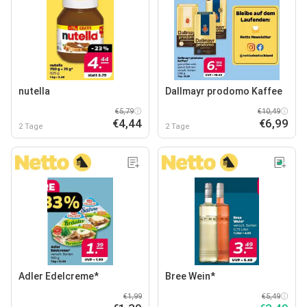
nutella
Dallmayr prodomo Kaffee
€5,79
€10,49
€4,44
€6,99
2 Tage
2 Tage
Adler Edelcreme*
Bree Wein*
€1,99
€5,49