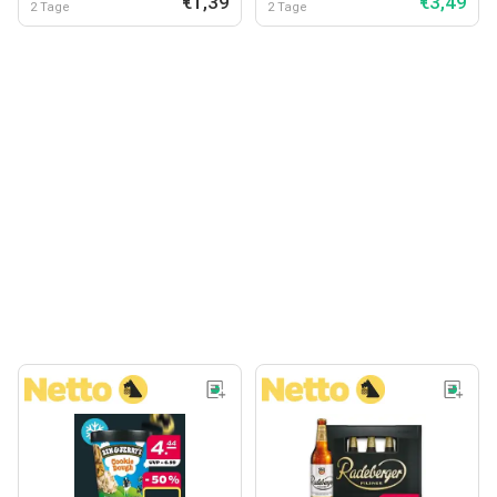
€1,39
€3,49
2 Tage
2 Tage