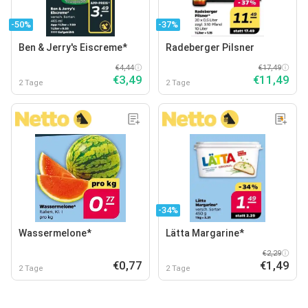
-50%
-37%
Ben & Jerry's Eiscreme*
Radeberger Pilsner
€4,44
€17,49
€3,49
€11,49
2 Tage
2 Tage
-34%
Wassermelone*
Lätta Margarine*
€2,29
€0,77
€1,49
2 Tage
2 Tage