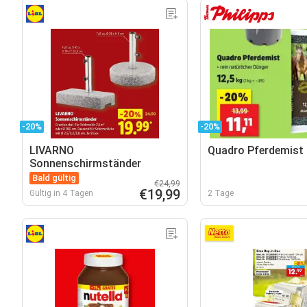
-20%
-20%
LIVARNO
Quadro Pferdemist
Sonnenschirmständer
Bald gültig
€24,99
€19,99
Gültig in 4 Tagen
2 Tage