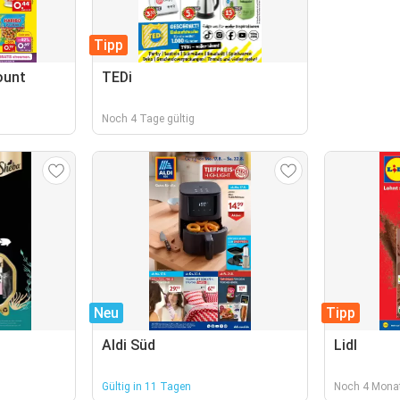
Tipp
ount
TEDi
Noch 4 Tage gültig
Neu
Tipp
Aldi Süd
Lidl
Gültig in 11 Tagen
Noch 4 Monat