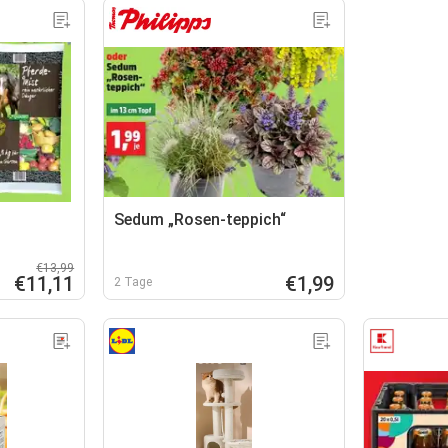
Sedum „Rosen-teppich“
€13,99
€11,11
€1,99
2 Tage