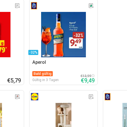
-32%
Aperol
Bald gültig
€13,99
€5,79
€9,49
Gültig in 3 Tagen