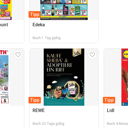
Tipp
ount
Edeka
Noch 1 Tag gültig
Tipp
Tipp
REWE
Lidl
Noch 23 Tage gültig
Noch 4 Monat