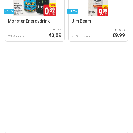
-40%
-37%
Monster Energydrink
Jim Beam
€1,49
€15,99
€0,89
€9,99
23 Stunden
23 Stunden