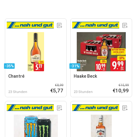
-35%
-31%
Chantré
Haake Beck
€8,99
€15,99
€5,77
€10,99
23 Stunden
23 Stunden