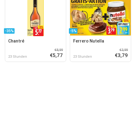
-35%
-5%
Chantré
Ferrero Nutella
€8,99
€3,99
€5,77
€3,79
23 Stunden
23 Stunden