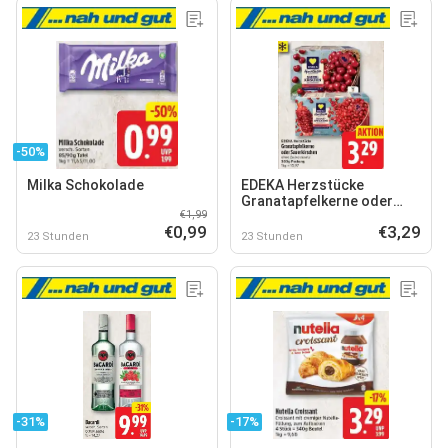
-50%
Milka Schokolade
EDEKA Herzstücke
Granatapfelkerne oder
€1,99
Sauerkirschen
€0,99
€3,29
23 Stunden
23 Stunden
-31%
-17%