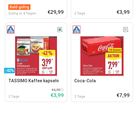
Bald gültig
€29,99
€3,99
Gültig in 4 Tagen
2 Tage
-42%
TASSIMO Kaffee kapseln
Coca-Cola
€6,99
€3,99
€7,99
2 Tage
2 Tage