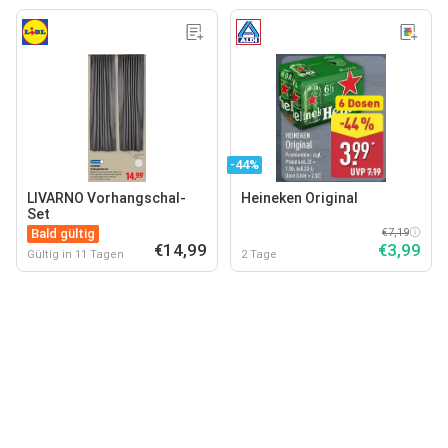
-44%
LIVARNO Vorhangschal-
Heineken Original
Set
Bald gültig
€7,19
€14,99
€3,99
Gültig in 11 Tagen
2 Tage