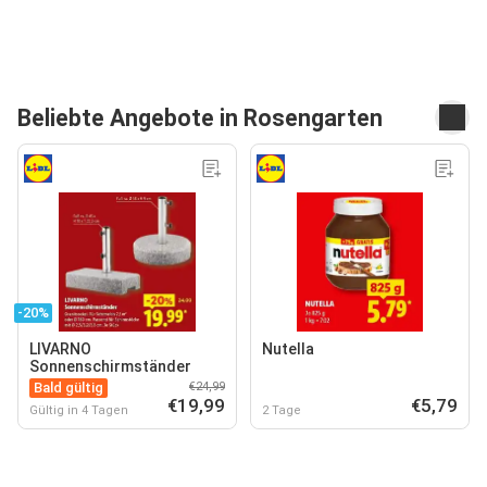
Beliebte Angebote in Rosengarten
-20%
LIVARNO
Nutella
Sonnenschirmständer
Bald gültig
€24,99
€19,99
€5,79
Gültig in 4 Tagen
2 Tage