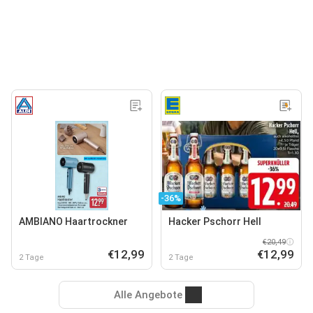
-36%
AMBIANO Haartrockner
Hacker Pschorr Hell
€20,49
€12,99
€12,99
2 Tage
2 Tage
Alle Angebote