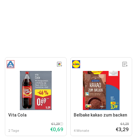
Vita Cola
Belbake kakao zum backen
€1,29
€4,29
€0,69
€3,29
2 Tage
4 Monate