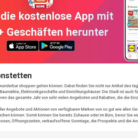
die kostenlose App mit
+ Geschäften herunter
onstetten
e wunderbar shoppen gehen können. Dabei finden Sie nicht nur Artikel des t
Baumärkte, Elektronikgeschäfte und Einrichtungshäuser. Die Stadt ist auch 
eren das gesamte Jahr von sehr vielen Angeboten und Rabatten, die die Ei
ller Angebote und Aktionen von verfügbaren Marken von so gut wie allen Gesc
ichen können. Somit können Sie bereits Zuhause oder im Büro, bevor Sie einka
ressen, Öffnungszeiten, verkaufsoffene Sonntage, die Prospekte und die A