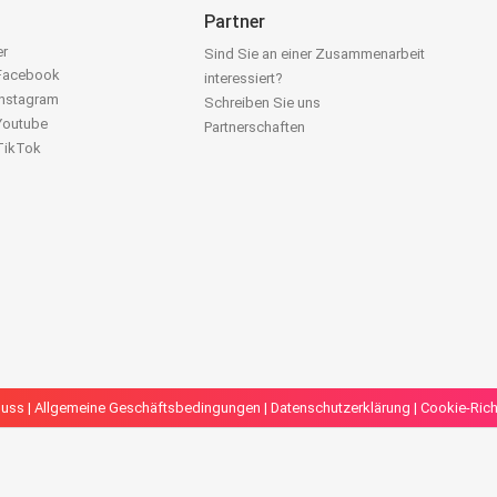
Partner
er
Sind Sie an einer Zusammenarbeit
 Facebook
interessiert?
Instagram
Schreiben Sie uns
 Youtube
Partnerschaften
 TikTok
luss
|
Allgemeine Geschäftsbedingungen
|
Datenschutzerklärung
|
Cookie-Richt