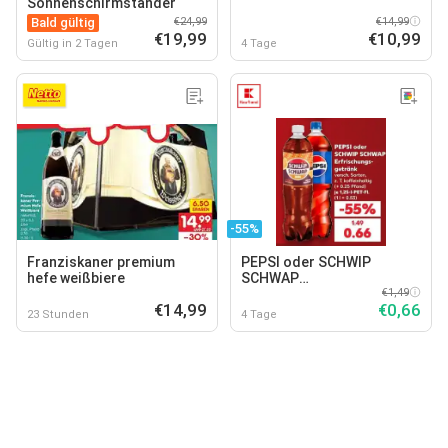
Sonnenschirmständer
Bald gültig
€24,99
€14,99
€19,99
€10,99
Gültig in 2 Tagen
4 Tage
-55%
Franziskaner premium
PEPSI oder SCHWIP
hefe weißbiere
SCHWAP
Erfrischungsgetränk
€1,49
€14,99
€0,66
23 Stunden
4 Tage