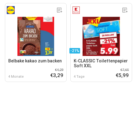
-21%
Belbake kakao zum backen
K-CLASSIC Toilettenpapier
Soft XXL
€4,29
€7,65
€3,29
€5,99
4 Monate
4 Tage