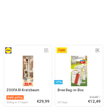
-21%
ZOOFA RI Kratzbaum
Bree Bag-in-Box
Bald gültig
€15,99
€29,99
€12,49
Gültig in 2 Tagen
23 Tage