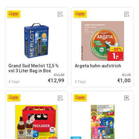
Grand Sud Merlot 12,5 %
Argeta huhn-aufstrich
vol 3 Liter Bag in Box
€14,99
€1,49
€12,99
€1,00
4 Tage
5 Tage