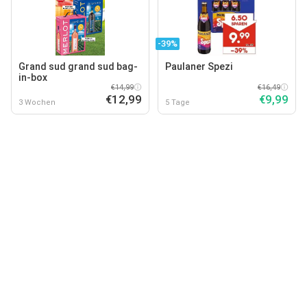
-39%
Grand sud grand sud bag-
Paulaner Spezi
in-box
€14,99
€16,49
€12,99
€9,99
3 Wochen
5 Tage