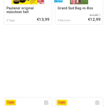
-13%
Paulaner original
Grand Sud Bag-in-Box
münchner hell
€14,99
€13,99
€12,99
5 Tage
3 Wochen