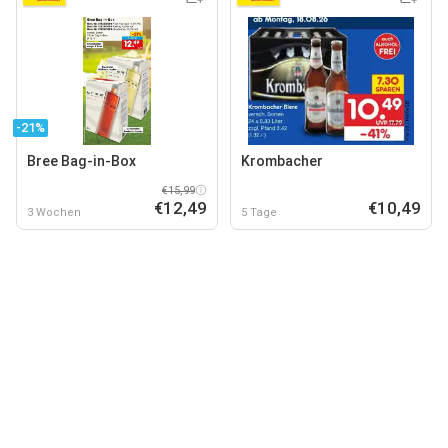
-21%
Bree Bag-in-Box
Krombacher
€15,99
€12,49
€10,49
3 Wochen
5 Tage