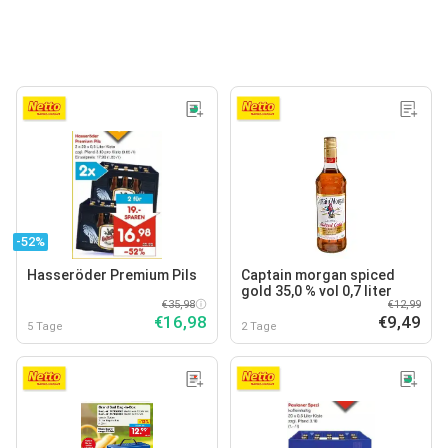
-52%
Hasseröder Premium Pils
Captain morgan spiced
gold 35,0 % vol 0,7 liter
€35,98
€12,99
€16,98
€9,49
5 Tage
2 Tage