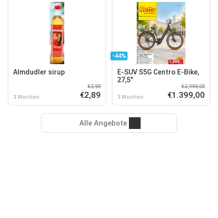
-44%
Almdudler sirup
E-SUV S5G Centro E-Bike,
27,5"
€3,99
€2.499,00
€2,89
€1.399,00
3 Wochen
3 Wochen
Alle Angebote