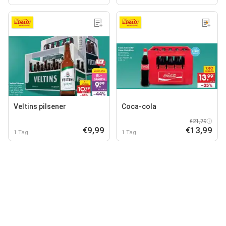
Veltins pilsener
Coca-cola
€21,79
€9,99
€13,99
1 Tag
1 Tag