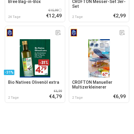
Bree Bag-in-Box
CROFTON Messer-Set 3er-
Set
€15,99
€12,49
€2,99
24 Tage
2 Tage
-31%
Bio Natives Olivenöl extra
CROFTON Manueller
Multizerkleinerer
€6,99
€4,79
€6,99
2 Tage
2 Tage