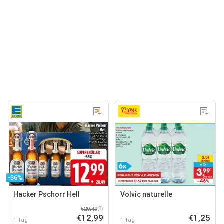
-36%
Hacker Pschorr Hell
Volvic naturelle
€20,49
€12,99
€1,25
1 Tag
1 Tag