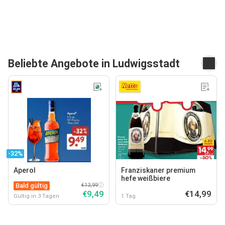
Beliebte Angebote in Ludwigsstadt
-32%
Aperol
Franziskaner premium
hefe weißbiere
Bald gültig
€13,99
€9,49
€14,99
Gültig in 3 Tagen
1 Tag