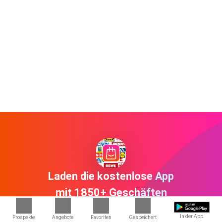
Laden die kostenlose App
mit 1850+ Geschäften
herunter
In der App
Prospekte
Angebote
Favoriten
Gespeichert