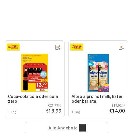
Coca-cola cola oder cola
Alpro alpro not milk, hafer
zero
oder barista
€21,79
€19,92
€13,99
€14,00
1 Tag
1 Tag
Alle Angebote