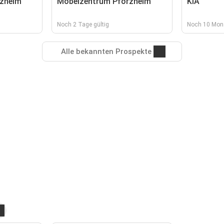
zheim
Möbelzentrum Pforzheim
KIA
Noch 2 Tage gültig
Noch 10 Mona
Alle bekannten Prospekte