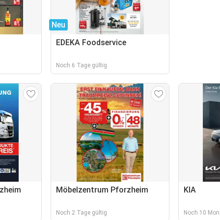
Neu
EDEKA Foodservice
Noch 6 Tage gültig
zheim
Möbelzentrum Pforzheim
KIA
Noch 2 Tage gültig
Noch 10 Mona