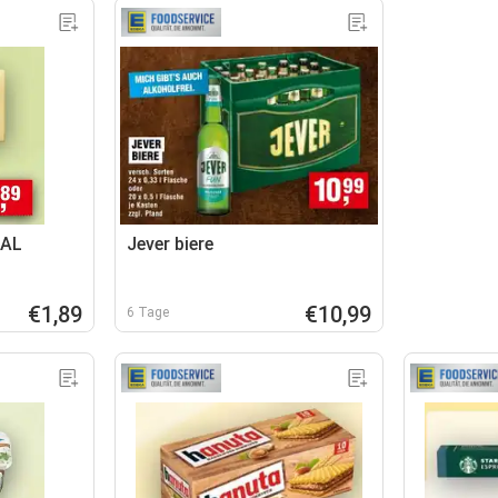
NAL
Jever biere
€1,89
€10,99
6 Tage