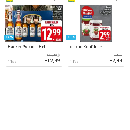
-36%
-30%
Hacker Pschorr Hell
d'arbo Konfitüre
€20,49
€4,79
€12,99
€2,99
1 Tag
1 Tag