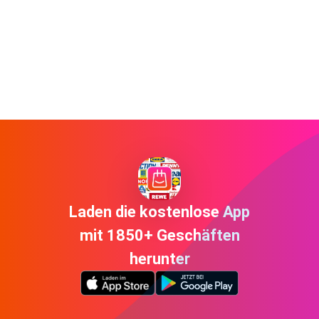
Laden die kostenlose App
mit 1850+ Geschäften
herunter