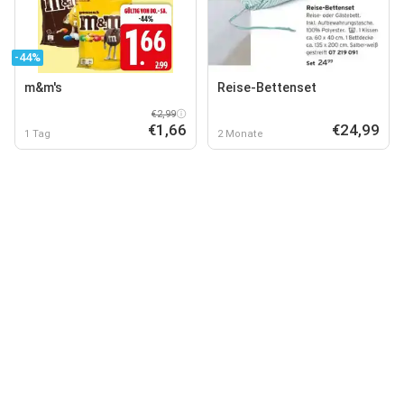
-44%
m&m's
Reise-Bettenset
€2,99
€1,66
€24,99
1 Tag
2 Monate