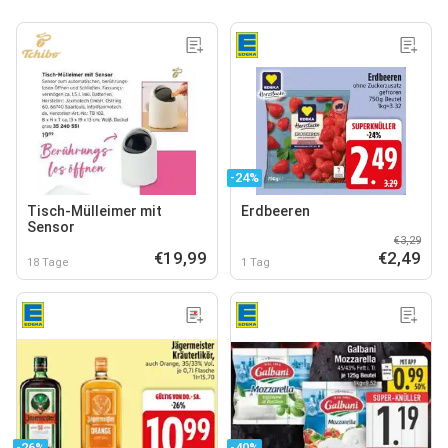
-24%
Tisch-Mülleimer mit
Erdbeeren
Sensor
€3,29
€19,99
€2,49
18 Tage
1 Tag
-26%
-40%