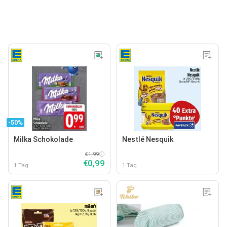
-50%
Milka Schokolade
Nestlé Nesquik
€1,99
€0,99
1 Tag
1 Tag