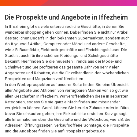
Die Prospekte und Angebote in Iffezheim
In Iffezheim gibt es viele unterschiedliche Geschäfte, in denen Sie
wunderbar shoppen gehen können. Dabei finden Sie nicht nur Artikel
des täglichen Bedarfs in den bekannten Supermärkten, sondern auch
do-it-yourself Artikel, Computer oder Möbel und andere Geschäfte,
wie z.B. Baumärkte, Elektronikgeschäfte und Einrichtungshäuser. Die
Stadt ist auch für ihre schönen Kleidungs- und Schuhgeschäfte
bekannt. Hier finden Sie die neuesten Trends aus der Mode- und
Schuhwelt und Sie profitieren das gesamte Jahr von sehr vielen
Angeboten und Rabatten, die die Einzelhändler in den wöchentlichen
Prospekten und Magazinen veröffentlichen.
In den Werbeprospekten auf unserer Seite finden Sie eine Übersicht
aller Angebote und Aktionen von verfügbaren Marken von so gut wie
allen Geschäften in Iffezheim. Wir veröffentlichen diese in separaten
Kategorien, sodass Sie sie ganz einfach finden und miteinander
vergleichen können. Somit können Sie bereits Zuhause oder im Büro,
bevor Sie einkaufen gehen, Ihre Einkaufsliste erstellen. Kurz gesagt;
alle Informationen über die Geschäfte und die Webshops, wie z.B. die
Adressen, Öffnungszeiten, verkaufsoffene Sonntage, die Prospekte
und die Angebote finden Sie auf Prospektangebote.de