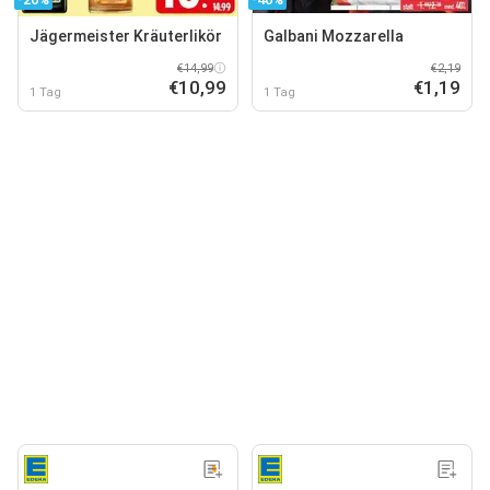
Jägermeister Kräuterlikör
Galbani Mozzarella
€14,99
€2,19
€10,99
€1,19
1 Tag
1 Tag