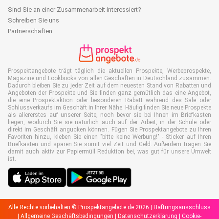
Sind Sie an einer Zusammenarbeit interessiert?
Schreiben Sie uns
Partnerschaften
Prospektangebote trägt täglich die aktuellen Prospekte, Werbeprospekte,
Magazine und Lookbooks von allen Geschäften in Deutschland zusammen.
Dadurch bleiben Sie zu jeder Zeit auf dem neuesten Stand von Rabatten und
Angeboten der Prospekte und Sie finden ganz gemütlich das eine Angebot,
die eine Prospektaktion oder besonderen Rabatt während des Sale oder
Schlussverkaufs im Geschäft in Ihrer Nähe. Häufig finden Sie neue Prospekte
als allererstes auf unserer Seite, noch bevor sie bei Ihnen im Briefkasten
liegen, wodurch Sie sie natürlich auch auf der Arbeit, in der Schule oder
direkt im Geschäft angucken können. Fügen Sie Prospektangebote zu Ihren
Favoriten hinzu, kleben Sie einen "bitte keine Werbung!" - Sticker auf Ihren
Briefkasten und sparen Sie somit viel Zeit und Geld. Außerdem tragen Sie
damit auch aktiv zur Papiermüll Reduktion bei, was gut für unsere Umwelt
ist.
Alle Rechte vorbehalten © Prospektangebote.de 2026 |
Haftungsausschluss
|
Allgemeine Geschäftsbedingungen
|
Datenschutzerklärung
|
Cookie-