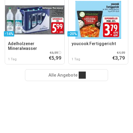
-14%
-20%
Adelholzener
youcook Fertiggericht
Mineralwasser
€6,99
€4,99
€5,99
€3,79
1 Tag
1 Tag
Alle Angebote