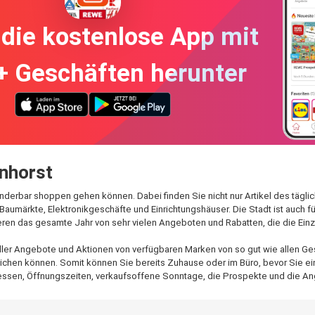
die kostenlose App mit
+ Geschäften herunter
nhorst
underbar shoppen gehen können. Dabei finden Sie nicht nur Artikel des tägl
Baumärkte, Elektronikgeschäfte und Einrichtungshäuser. Die Stadt ist auch 
eren das gesamte Jahr von sehr vielen Angeboten und Rabatten, die die Ei
ller Angebote und Aktionen von verfügbaren Marken von so gut wie allen Ges
ichen können. Somit können Sie bereits Zuhause oder im Büro, bevor Sie einka
ressen, Öffnungszeiten, verkaufsoffene Sonntage, die Prospekte und die A