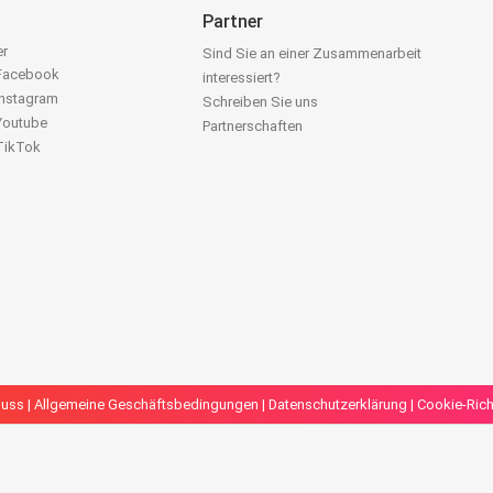
Partner
er
Sind Sie an einer Zusammenarbeit
 Facebook
interessiert?
Instagram
Schreiben Sie uns
 Youtube
Partnerschaften
 TikTok
luss
|
Allgemeine Geschäftsbedingungen
|
Datenschutzerklärung
|
Cookie-Richt