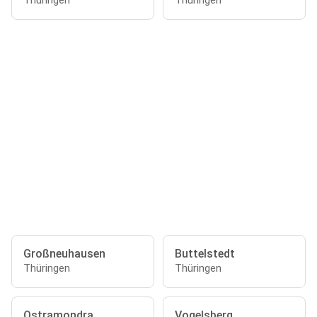
Thüringen
Thüringen
Großneuhausen
Buttelstedt
Thüringen
Thüringen
Ostramondra
Vogelsberg