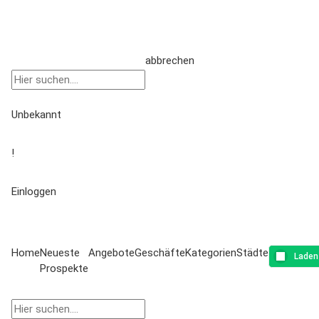
abbrechen
Unbekannt
!
Einloggen
Home
Neueste
Angebote
Geschäfte
Kategorien
Städte
Laden
Prospekte