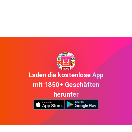
Laden die kostenlose App
mit 1850+ Geschäften
herunter