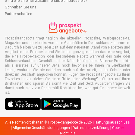
Sind Sie an einer Zusammenarbeit interessiert?
Schreiben Sie uns
Partnerschaften
Prospektangebote trägt täglich die aktuellen Prospekte, Werbeprospekte,
Magazine und Lookbooks von allen Geschäften in Deutschland zusammen.
Dadurch bleiben Sie zu jeder Zeit auf dem neuesten Stand von Rabatten und
Angeboten der Prospekte und Sie finden ganz gemütlich das eine Angebot,
die eine Prospektaktion oder besonderen Rabatt während des Sale oder
Schlussverkaufs im Geschäft in Ihrer Nähe. Häufig finden Sie neue Prospekte
als allererstes auf unserer Seite, noch bevor sie bei Ihnen im Briefkasten
liegen, wodurch Sie sie natürlich auch auf der Arbeit, in der Schule oder
direkt im Geschäft angucken können. Fügen Sie Prospektangebote zu Ihren
Favoriten hinzu, kleben Sie einen "bitte keine Werbung!" - Sticker auf Ihren
Briefkasten und sparen Sie somit viel Zeit und Geld. Außerdem tragen Sie
damit auch aktiv zur Papiermüll Reduktion bei, was gut für unsere Umwelt
ist.
Alle Rechte vorbehalten © Prospektangebote.de 2026 |
Haftungsausschluss
|
Allgemeine Geschäftsbedingungen
|
Datenschutzerklärung
|
Cookie-
Richtlinie