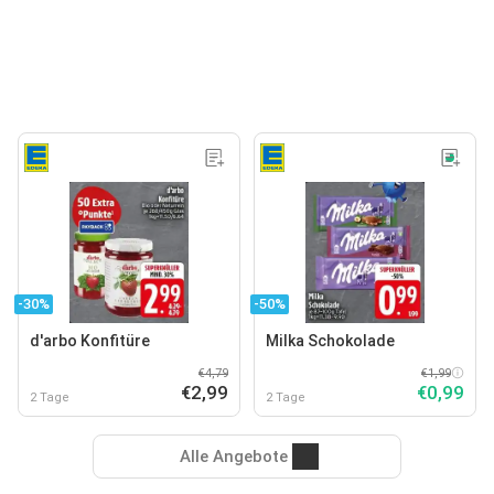
-30%
-50%
d'arbo Konfitüre
Milka Schokolade
€4,79
€1,99
€2,99
€0,99
2 Tage
2 Tage
Alle Angebote