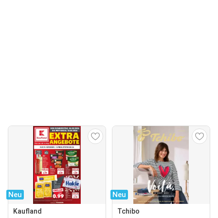
Neu
Neu
Kaufland
Tchibo