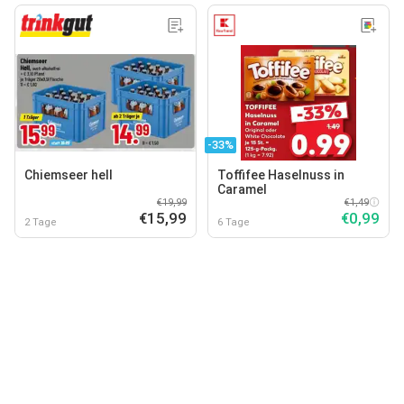
-33%
Chiemseer hell
Toffifee Haselnuss in
Caramel
€19,99
€1,49
€15,99
€0,99
2 Tage
6 Tage