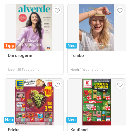
Tipp
Neu
Dm drogerie
Tchibo
Noch 25 Tage gültig
Noch 1 Woche gültig
Neu
Neu
Edeka
Kaufland