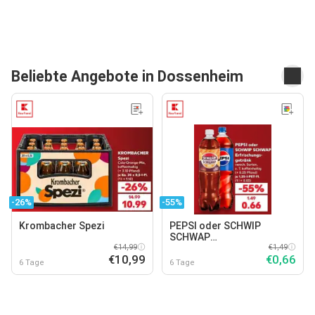
Beliebte Angebote in Dossenheim
-26%
-55%
Krombacher Spezi
PEPSI oder SCHWIP
SCHWAP
€14,99
Erfrischungsgetränk
€1,49
€10,99
€0,66
6 Tage
6 Tage