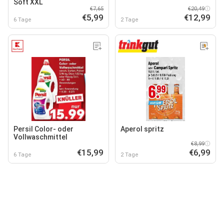
Soft XXL
€7,65
€20,49
€5,99
€12,99
6 Tage
2 Tage
Persil Color- oder
Aperol spritz
Vollwaschmittel
€8,99
€15,99
€6,99
6 Tage
2 Tage