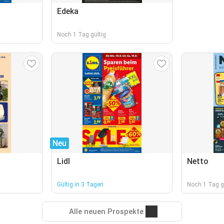
Edeka
Noch 1 Tag gültig
Neu
Lidl
Netto
Gültig in 3 Tagen
Noch 1 Tag g
Alle neuen Prospekte