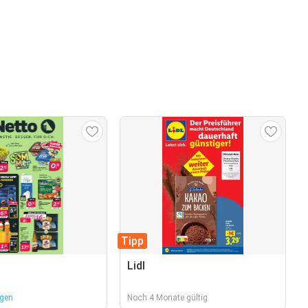
Tipp
Lidl
agen
Noch 4 Monate gültig