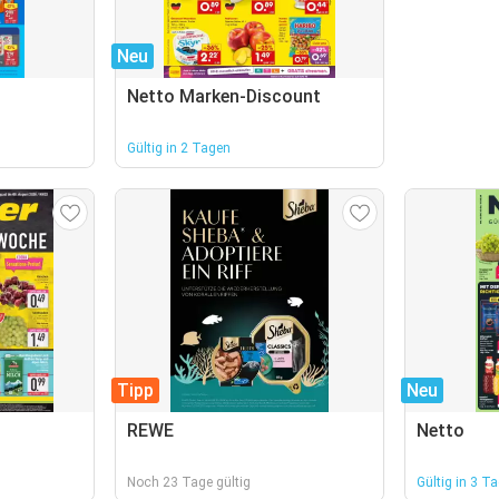
Neu
Netto Marken-Discount
Gültig in 2 Tagen
Tipp
Neu
REWE
Netto
Noch 23 Tage gültig
Gültig in 3 T