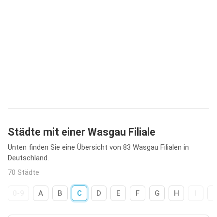
Städte mit einer Wasgau Filiale
Unten finden Sie eine Übersicht von 83 Wasgau Filialen in
Deutschland.
70 Städte
0-9
A
B
C
D
E
F
G
H
I