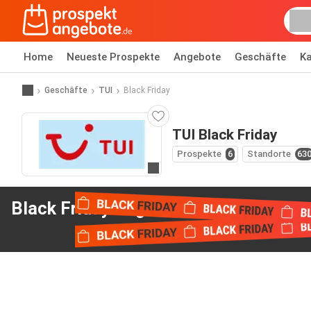
Home
Neueste Prospekte
Angebote
Geschäfte
Ka
Geschäfte
TUI
Black Friday
TUI Black Friday
Prospekte
6
Standorte
63
Zur Website
Black Friday Angebote
van TUI