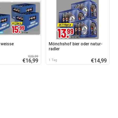
 weisse
Mönchshof bier oder natur-
radler
€20,99
€16,99
€14,99
1 Tag