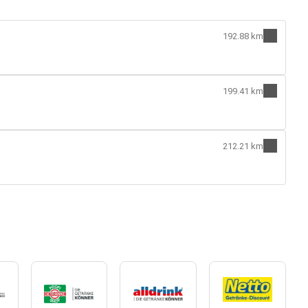
192.88 km
199.41 km
212.21 km