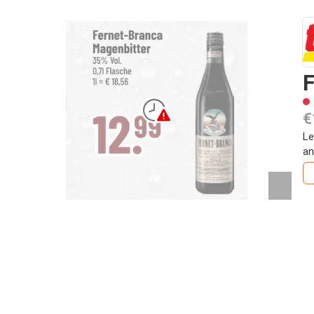
F
€
Le
an