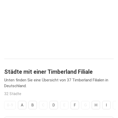
Städte mit einer Timberland Filiale
Unten finden Sie eine Übersicht von 37 Timberland Filialen in
Deutschland.
32 Städte
0-9
A
B
C
D
E
F
G
H
I