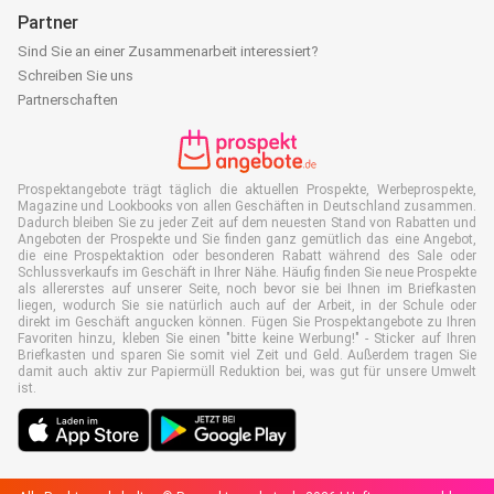
Partner
Sind Sie an einer Zusammenarbeit interessiert?
Schreiben Sie uns
Partnerschaften
Prospektangebote trägt täglich die aktuellen Prospekte, Werbeprospekte,
Magazine und Lookbooks von allen Geschäften in Deutschland zusammen.
Dadurch bleiben Sie zu jeder Zeit auf dem neuesten Stand von Rabatten und
Angeboten der Prospekte und Sie finden ganz gemütlich das eine Angebot,
die eine Prospektaktion oder besonderen Rabatt während des Sale oder
Schlussverkaufs im Geschäft in Ihrer Nähe. Häufig finden Sie neue Prospekte
als allererstes auf unserer Seite, noch bevor sie bei Ihnen im Briefkasten
liegen, wodurch Sie sie natürlich auch auf der Arbeit, in der Schule oder
direkt im Geschäft angucken können. Fügen Sie Prospektangebote zu Ihren
Favoriten hinzu, kleben Sie einen "bitte keine Werbung!" - Sticker auf Ihren
Briefkasten und sparen Sie somit viel Zeit und Geld. Außerdem tragen Sie
damit auch aktiv zur Papiermüll Reduktion bei, was gut für unsere Umwelt
ist.