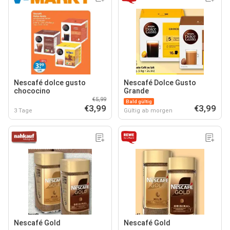
Nescafé dolce gusto
Nescafé Dolce Gusto
chococino
Grande
€5,99
Bald gültig
€3,99
€3,99
3 Tage
Gültig ab morgen
Nescafé Gold
Nescafé Gold