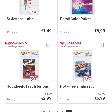
Stylex schultüte
Persil Color Pulver
€1,49
€5,99
16 Tage
5 Tage
Hot wheels fast & furious
Hot wheels fahrzeug
€4,99
€7,99
€2,99
€6,99
16 Tage
16 Tage