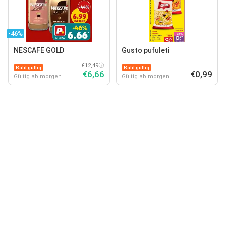
-46%
NESCAFE GOLD
Gusto pufuleti
€12,49
Bald gültig
Bald gültig
€6,66
€0,99
Gültig ab morgen
Gültig ab morgen