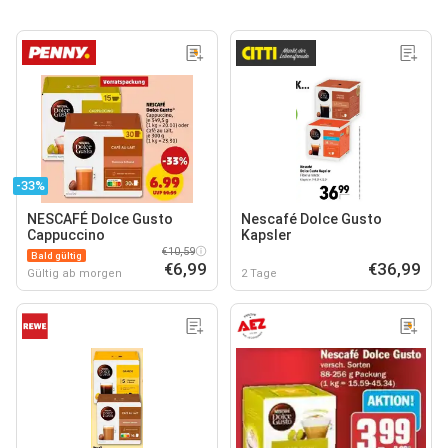
-33%
NESCAFÉ Dolce Gusto
Nescafé Dolce Gusto
Cappuccino
Kapsler
€10,59
Bald gültig
€6,99
€36,99
Gültig ab morgen
2 Tage