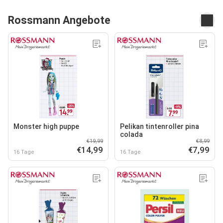
Rossmann Angebote
Monster high puppe
Pelikan tintenroller pina
colada
€19,99
€8,99
€14,99
€7,99
16 Tage
16 Tage