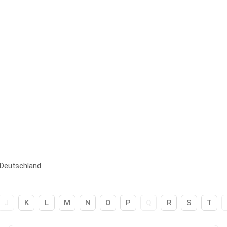
 Deutschland.
J
K
L
M
N
O
P
Q
R
S
T