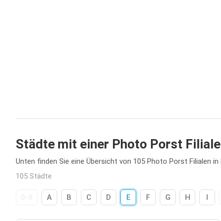
Städte mit einer Photo Porst Filiale
Unten finden Sie eine Übersicht von 105 Photo Porst Filialen in
105 Städte
0-9
A
B
C
D
E
F
G
H
I