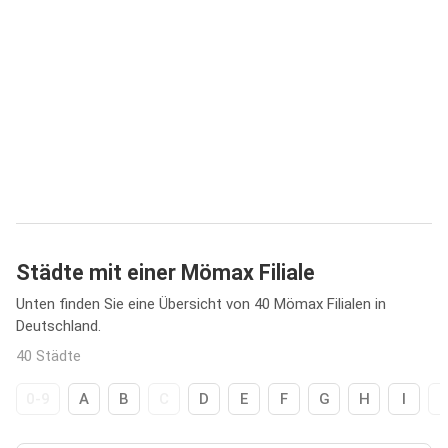
Städte mit einer Mömax Filiale
Unten finden Sie eine Übersicht von 40 Mömax Filialen in
Deutschland.
40 Städte
0-9
A
B
C
D
E
F
G
H
I