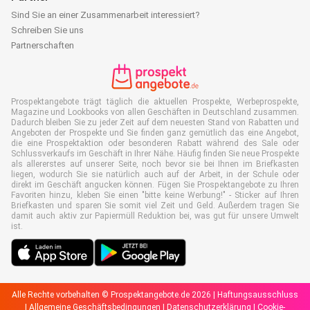
Sind Sie an einer Zusammenarbeit interessiert?
Schreiben Sie uns
Partnerschaften
Prospektangebote trägt täglich die aktuellen Prospekte, Werbeprospekte,
Magazine und Lookbooks von allen Geschäften in Deutschland zusammen.
Dadurch bleiben Sie zu jeder Zeit auf dem neuesten Stand von Rabatten und
Angeboten der Prospekte und Sie finden ganz gemütlich das eine Angebot,
die eine Prospektaktion oder besonderen Rabatt während des Sale oder
Schlussverkaufs im Geschäft in Ihrer Nähe. Häufig finden Sie neue Prospekte
als allererstes auf unserer Seite, noch bevor sie bei Ihnen im Briefkasten
liegen, wodurch Sie sie natürlich auch auf der Arbeit, in der Schule oder
direkt im Geschäft angucken können. Fügen Sie Prospektangebote zu Ihren
Favoriten hinzu, kleben Sie einen "bitte keine Werbung!" - Sticker auf Ihren
Briefkasten und sparen Sie somit viel Zeit und Geld. Außerdem tragen Sie
damit auch aktiv zur Papiermüll Reduktion bei, was gut für unsere Umwelt
ist.
Alle Rechte vorbehalten © Prospektangebote.de 2026 |
Haftungsausschluss
|
Allgemeine Geschäftsbedingungen
|
Datenschutzerklärung
|
Cookie-