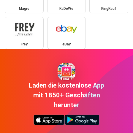
Magro
KaDeWe
KingKauf
Frey
eBay
Laden die kostenlose App
mit 1850+ Geschäften
herunter