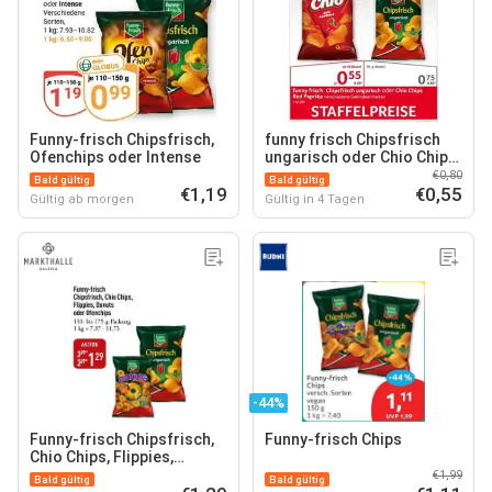
Funny-frisch Chipsfrisch,
funny frisch Chipsfrisch
Ofenchips oder Intense
ungarisch oder Chio Chips
Red Paprika
€0,80
Bald gültig
Bald gültig
€1,19
€0,55
Gültig ab morgen
Gültig in 4 Tagen
-44%
Funny-frisch Chipsfrisch,
Funny-frisch Chips
Chio Chips, Flippies,
Donuts oder Ofen chips
€1,99
Bald gültig
Bald gültig