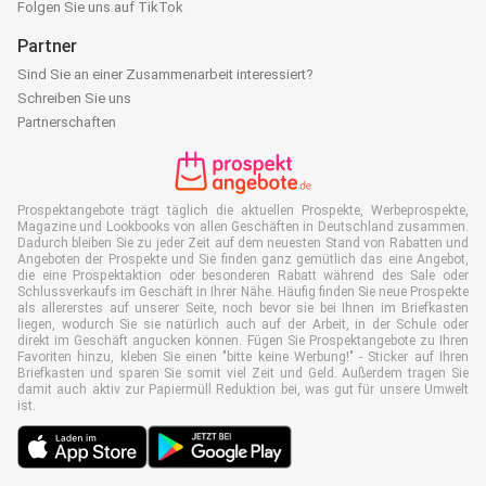
Folgen Sie uns auf TikTok
Partner
Sind Sie an einer Zusammenarbeit interessiert?
Schreiben Sie uns
Partnerschaften
Prospektangebote trägt täglich die aktuellen Prospekte, Werbeprospekte,
Magazine und Lookbooks von allen Geschäften in Deutschland zusammen.
Dadurch bleiben Sie zu jeder Zeit auf dem neuesten Stand von Rabatten und
Angeboten der Prospekte und Sie finden ganz gemütlich das eine Angebot,
die eine Prospektaktion oder besonderen Rabatt während des Sale oder
Schlussverkaufs im Geschäft in Ihrer Nähe. Häufig finden Sie neue Prospekte
als allererstes auf unserer Seite, noch bevor sie bei Ihnen im Briefkasten
liegen, wodurch Sie sie natürlich auch auf der Arbeit, in der Schule oder
direkt im Geschäft angucken können. Fügen Sie Prospektangebote zu Ihren
Favoriten hinzu, kleben Sie einen "bitte keine Werbung!" - Sticker auf Ihren
Briefkasten und sparen Sie somit viel Zeit und Geld. Außerdem tragen Sie
damit auch aktiv zur Papiermüll Reduktion bei, was gut für unsere Umwelt
ist.