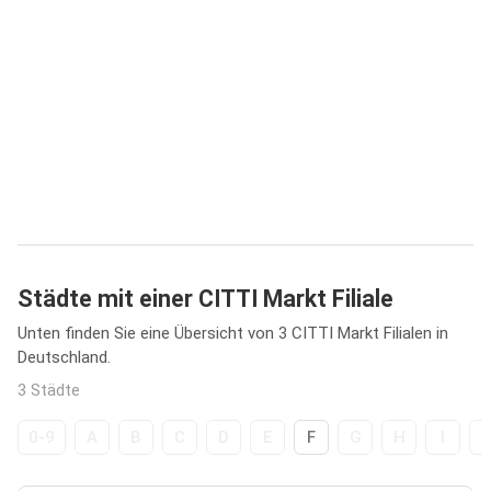
Städte mit einer CITTI Markt Filiale
Unten finden Sie eine Übersicht von 3 CITTI Markt Filialen in
Deutschland.
3 Städte
0-9
A
B
C
D
E
F
G
H
I