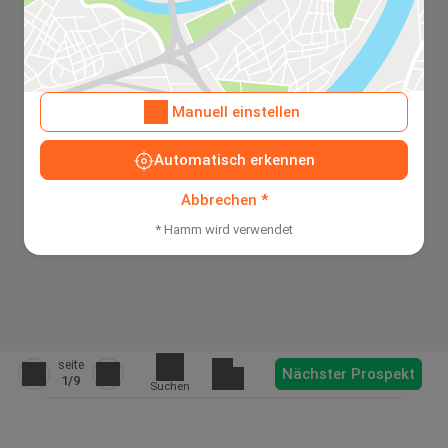
Manuell einstellen
Automatisch erkennen
Abbrechen *
* Hamm wird verwendet
seite
Nächster Prospekt
1
/9
Suchen