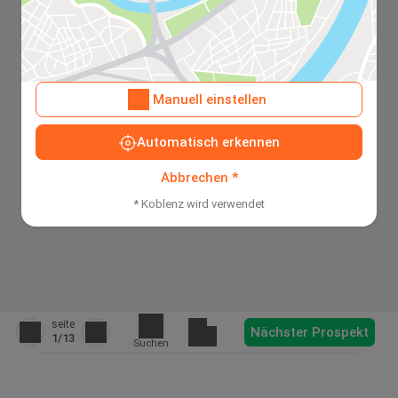
Manuell einstellen
Automatisch erkennen
Abbrechen *
* Koblenz wird verwendet
seite
Nächster Prospekt
1
/13
Suchen