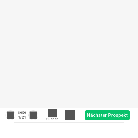
seite
Nächster Prospekt
1
/21
Suchen