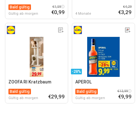
Bald gültig
€1,59
€4,29
€0,99
€3,29
Gültig ab morgen
4 Monate
-28%
ZOOFA RI Kratzbaum
APEROL
Bald gültig
Bald gültig
€13,99
€29,99
€9,99
Gültig ab morgen
Gültig ab morgen