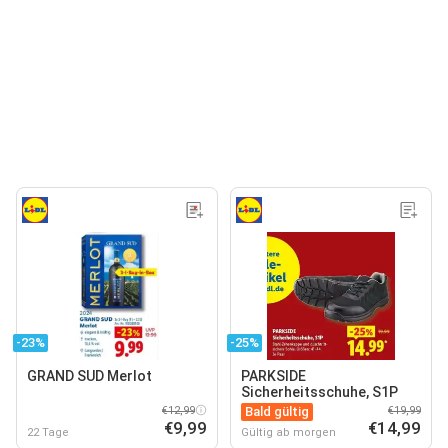
-23%
-25%
GRAND SUD Merlot
PARKSIDE
Sicherheitsschuhe, S1P
€12,99
Bald gültig
€19,99
€9,99
€14,99
22 Tage
Gültig ab morgen