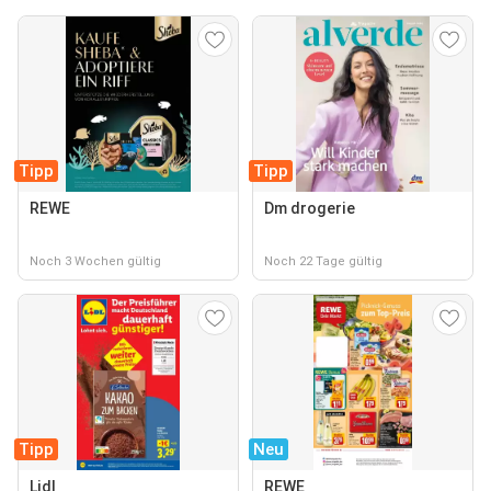
Tipp
Tipp
REWE
Dm drogerie
Noch 3 Wochen gültig
Noch 22 Tage gültig
Tipp
Neu
Lidl
REWE