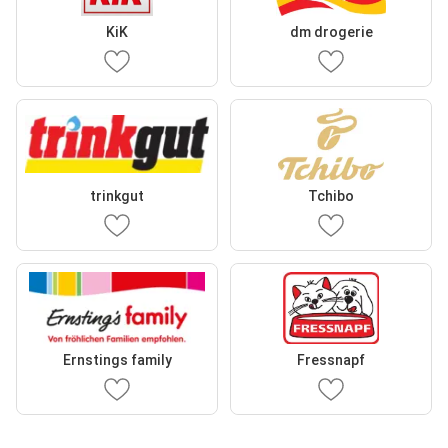
KiK
dm drogerie
trinkgut
Tchibo
Ernstings family
Fressnapf