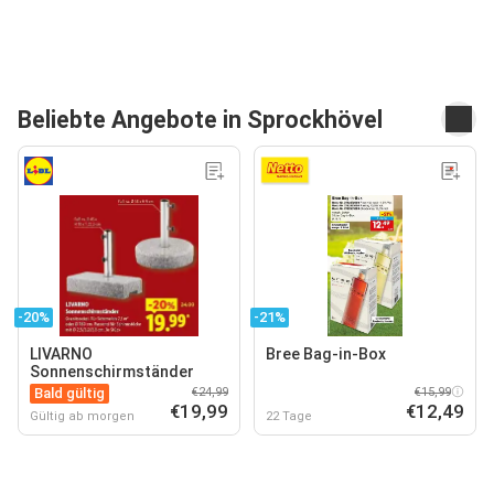
Beliebte Angebote in Sprockhövel
-20%
-21%
LIVARNO
Bree Bag-in-Box
Sonnenschirmständer
Bald gültig
€24,99
€15,99
€19,99
€12,49
Gültig ab morgen
22 Tage