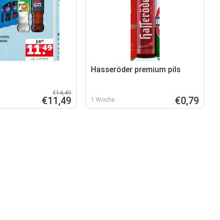
Hasseröder premium pils
€14,49
€11,49
€0,79
1 Woche