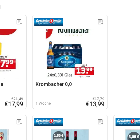
la
Krombacher 0,0
€21,49
€17,79
€17,99
€13,99
1 Woche