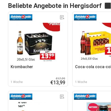
Beliebte Angebote in Hergisdorf
Krombacher
Coca-cola coca-co
€17,99
€13,99
1 Woche
1 Woche