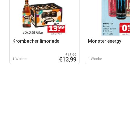
Krombacher limonade
Monster energy
€15,99
€13,99
1 Woche
1 Woche