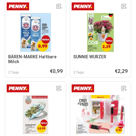
BÄREN-MARKE Haltbare
SUNNIE WURZER
Milch
€0,99
€2,29
2 Tage
2 Tage