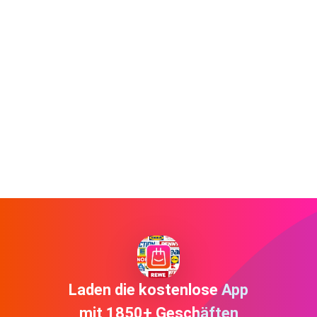
Laden die kostenlose App
mit 1850+ Geschäften