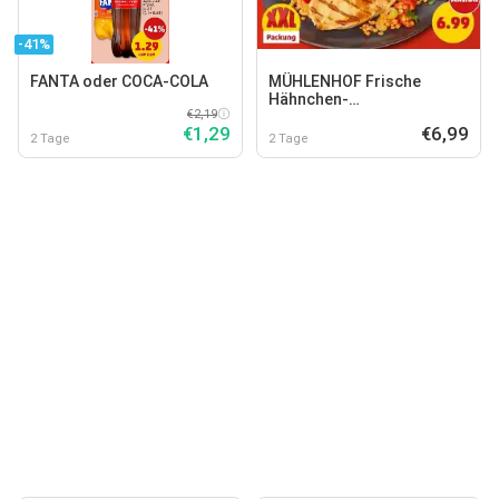
-41%
FANTA oder COCA-COLA
MÜHLENHOF Frische
Hähnchen-
€2,19
Minutenschnitzel
€1,29
€6,99
2 Tage
2 Tage