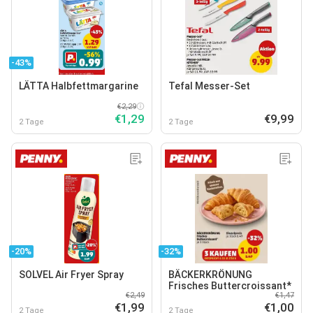
-43%
LÄTTA Halbfettmargarine
Tefal Messer-Set
€2,29
€1,29
€9,99
2 Tage
2 Tage
-20%
-32%
SOLVEL Air Fryer Spray
BÄCKERKRÖNUNG
Frisches Buttercroissant*
€2,49
€1,47
€1,99
€1,00
2 Tage
2 Tage