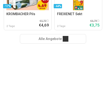
-17%
-44%
KROMBACHER Pils
FREIXENET Sekt
€5,70
€6,79
€4,69
€3,75
2 Tage
2 Tage
Alle Angebote