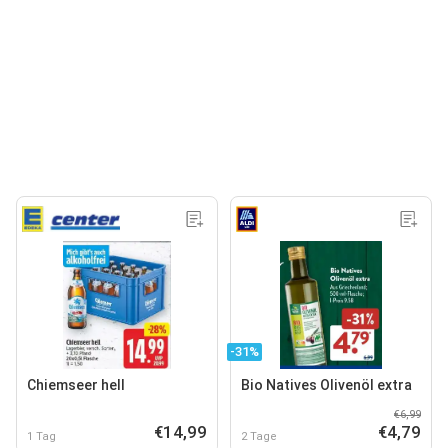
-31%
Chiemseer hell
Bio Natives Olivenöl extra
€6,99
€14,99
€4,79
1 Tag
2 Tage