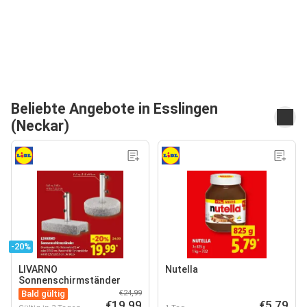
Beliebte Angebote in Esslingen
(Neckar)
-20%
LIVARNO
Nutella
Sonnenschirmständer
Bald gültig
€24,99
€19,99
€5,79