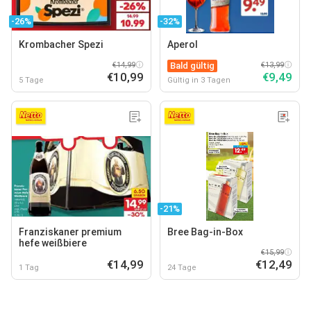
-26%
-32%
Krombacher Spezi
Aperol
€14,99
Bald gültig
€13,99
€10,99
€9,49
5 Tage
Gültig in 3 Tagen
-21%
Franziskaner premium
Bree Bag-in-Box
hefe weißbiere
€15,99
€14,99
€12,49
1 Tag
24 Tage