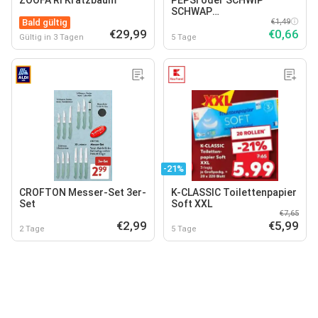
ZOOFA RI Kratzbaum
PEPSI oder SCHWIP
SCHWAP
Bald gültig
Erfrischungsgetränk
€1,49
€29,99
€0,66
Gültig in 3 Tagen
5 Tage
-21%
CROFTON Messer-Set 3er-
K-CLASSIC Toilettenpapier
Set
Soft XXL
€7,65
€2,99
€5,99
2 Tage
5 Tage