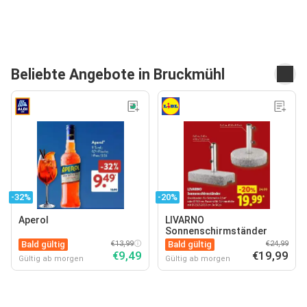
Beliebte Angebote in Bruckmühl
-32%
-20%
Aperol
LIVARNO
Sonnenschirmständer
Bald gültig
€13,99
Bald gültig
€24,99
€9,49
€19,99
Gültig ab morgen
Gültig ab morgen