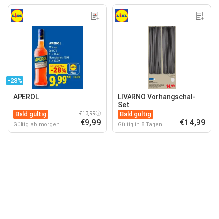
-28%
APEROL
LIVARNO Vorhangschal-
Set
Bald gültig
€13,99
Bald gültig
€9,99
€14,99
Gültig ab morgen
Gültig in 8 Tagen