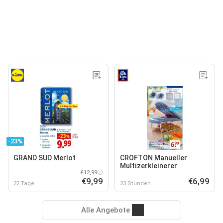
-23%
GRAND SUD Merlot
CROFTON Manueller
Multizerkleinerer
€12,99
€9,99
€6,99
22 Tage
23 Stunden
Alle Angebote