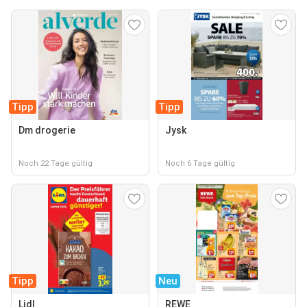
Tipp
Tipp
Dm drogerie
Jysk
Noch 22 Tage gültig
Noch 6 Tage gültig
Tipp
Neu
Lidl
REWE