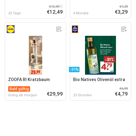
€15,99
€4,29
€12,49
€3,29
22 Tage
4 Monate
-31%
ZOOFA RI Kratzbaum
Bio Natives Olivenöl extra
Bald gültig
€6,99
€29,99
€4,79
Gültig ab morgen
23 Stunden