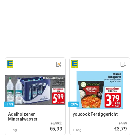
-14%
-20%
Adelholzener
youcook Fertiggericht
Mineralwasser
€6,99
€4,99
€5,99
€3,79
1 Tag
1 Tag