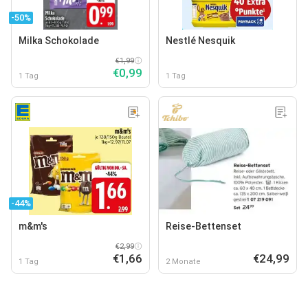
-50%
Milka Schokolade
Nestlé Nesquik
€1,99
€0,99
1 Tag
1 Tag
-44%
m&m's
Reise-Bettenset
€2,99
€1,66
€24,99
1 Tag
2 Monate