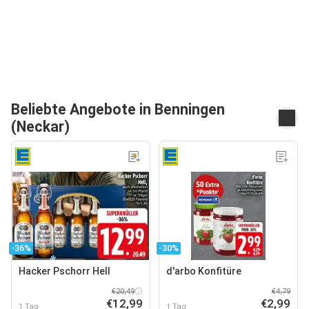
Beliebte Angebote in Benningen
(Neckar)
-36%
-30%
Hacker Pschorr Hell
d'arbo Konfitüre
€20,49
€4,79
€12,99
€2,99
1 Tag
1 Tag