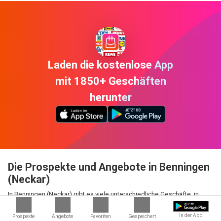
Laden die kostenlose App
mit 1850+ Geschäften
herunter
Die Prospekte und Angebote in Benningen
(Neckar)
In Benningen (Neckar) gibt es viele unterschiedliche Geschäfte, in
denen Sie wunderbar shoppen gehen können. Dabei finden Sie nicht
nur Artikel des täglichen Bedarfs in den bekannten Supermärkten,
In der App
Prospekte
Angebote
Favoriten
Gespeichert