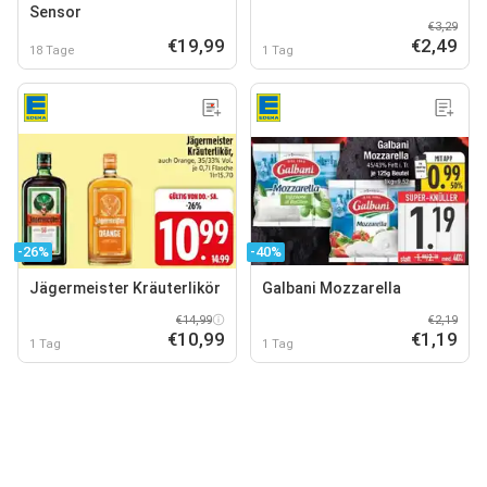
Sensor
€3,29
€19,99
€2,49
18 Tage
1 Tag
-26%
-40%
Jägermeister Kräuterlikör
Galbani Mozzarella
€14,99
€2,19
€10,99
€1,19
1 Tag
1 Tag