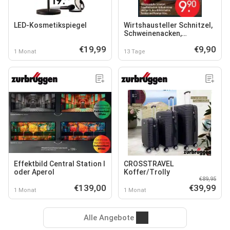
LED-Kosmetikspiegel
Wirtshausteller Schnitzel,
Schweinenacken,
Grillwürstchen und Speck
€19,99
€9,90
1 Monat
13 Tage
Effektbild Central Station I
CROSSTRAVEL
oder Aperol
Koffer/Trolly
€89,95
€139,00
€39,99
1 Monat
1 Monat
Alle Angebote