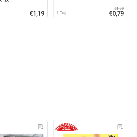
€1,59
€1,19
€0,79
1 Tag