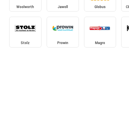
Woolworth
Jawoll
Globus
C
Stolz
Prowin
Magro