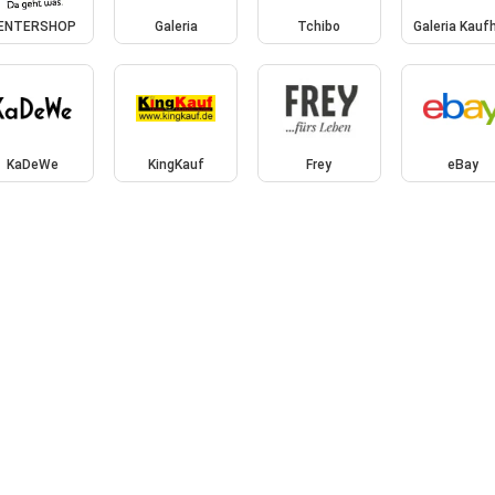
ENTERSHOP
Galeria
Tchibo
Galeria Kauf
KaDeWe
KingKauf
Frey
eBay