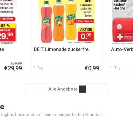
te
DEIT Limonade zuckerfrei
Auto-Ver
€79,99
€29,99
€0,99
1 Tag
1 Tag
Alle Angebote
le
erfügbar, basierend auf deinem eingestellten Standort: