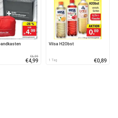
bandkasten
Vilsa H2Obst
€6,99
€4,99
€0,89
1 Tag