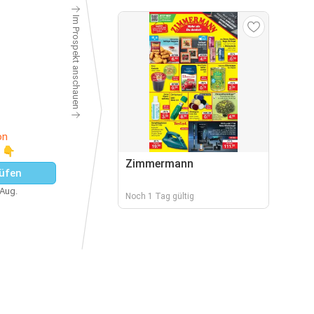
Im Prospekt anschauen
on
t 👇
Zimmermann
üfen
 Aug.
Noch 1 Tag gültig