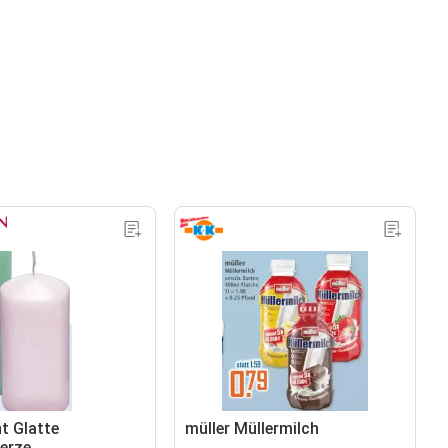
t Glatte
müller Müllermilch
erze