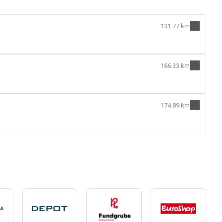
131.77 km
166.33 km
174.89 km