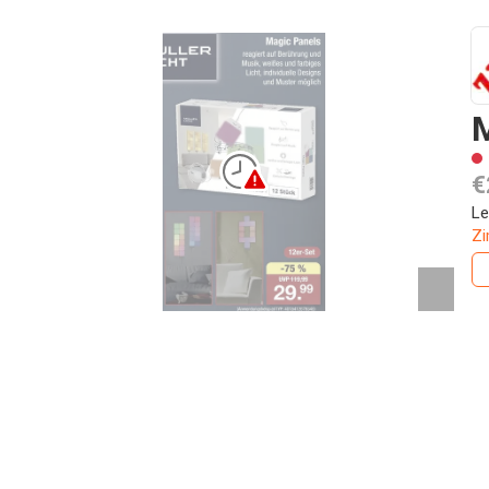
M
€
Le
Z