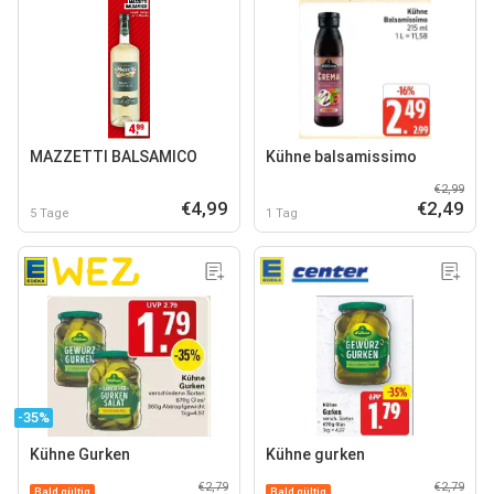
MAZZETTI BALSAMICO
Kühne balsamissimo
€2,99
€4,99
€2,49
5 Tage
1 Tag
-35%
Kühne Gurken
Kühne gurken
€2,79
€2,79
Bald gültig
Bald gültig