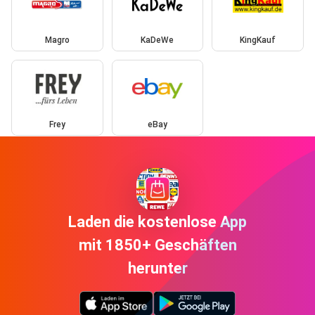
Magro
KaDeWe
KingKauf
Frey
eBay
Laden die kostenlose App
mit 1850+ Geschäften
herunter