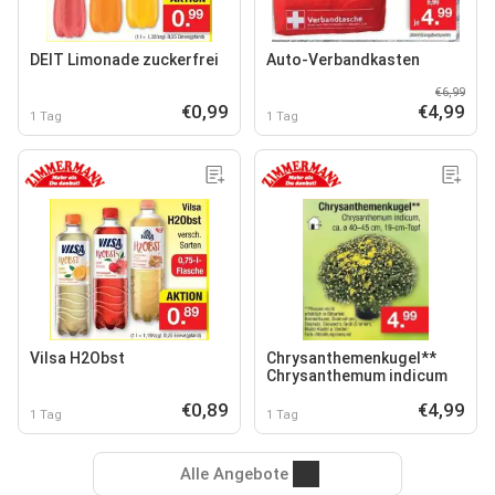
DEIT Limonade zuckerfrei
Auto-Verbandkasten
€6,99
€0,99
€4,99
1 Tag
1 Tag
Vilsa H2Obst
Chrysanthemenkugel**
Chrysanthemum indicum
€0,89
€4,99
1 Tag
1 Tag
Alle Angebote