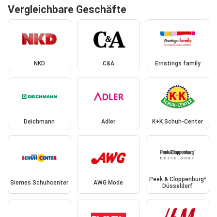
Vergleichbare Geschäfte
NKD
C&A
Ernstings family
Deichmann
Adler
K+K Schuh-Center
Peek & Cloppenburg*
Siemes Schuhcenter
AWG Mode
Düsseldorf