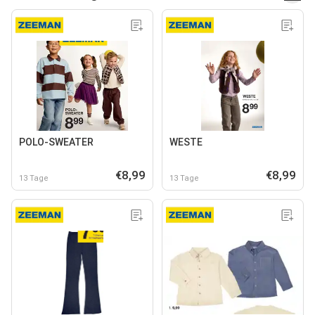
POLO-SWEATER
WESTE
€8,99
€8,99
13 Tage
13 Tage