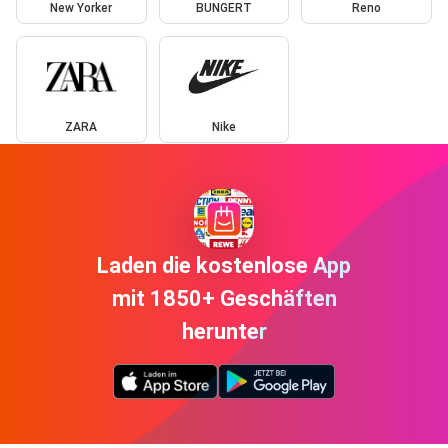
New Yorker
BUNGERT
Reno
ZARA
Nike
Laden die kostenlose App
mit 1850+ Geschäften
herunter