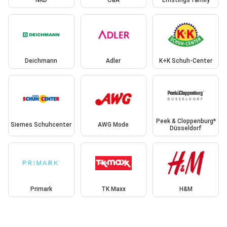
NKD
C&A
Ernstings family
Deichmann
Adler
K+K Schuh-Center
Peek & Cloppenburg*
Siemes Schuhcenter
AWG Mode
Düsseldorf
Primark
TK Maxx
H&M